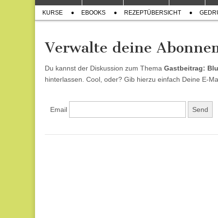
to
menu
Sub
content
KURSE
EBOOKS
REZEPTÜBERSICHT
GEDR
menu
Verwalte deine Abonne
Du kannst der Diskussion zum Thema
Gastbeitrag: Bl
hinterlassen. Cool, oder? Gib hierzu einfach Deine E-Ma
Email