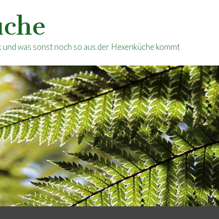
üche
ik und was sonst noch so aus der Hexenküche kommt