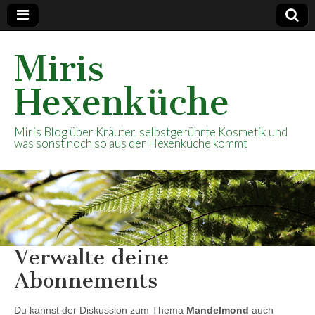
Miris
Hexenküche
Miris Blog über Kräuter, selbstgerührte Kosmetik und
was sonst noch so aus der Hexenküche kommt
Verwalte deine
Abonnements
Du kannst der Diskussion zum Thema
Mandelmond
auch