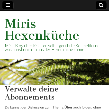
Miris
Hexenküche
Miris Blog über Kräuter, selbstgerührte Kosmetik und
was sonst noch so aus der Hexenküche kommt
Verwalte deine
Abonnements
Du kannst der Diskussion zum Thema
Über
auch folgen, ohne