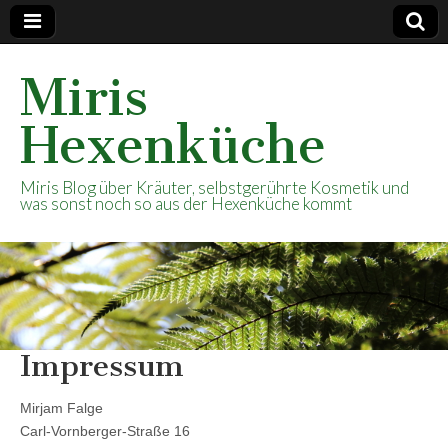
Miris
Hexenküche
Miris Blog über Kräuter, selbstgerührte Kosmetik und
was sonst noch so aus der Hexenküche kommt
Impressum
Mirjam Falge
Carl-Vornberger-Straße 16