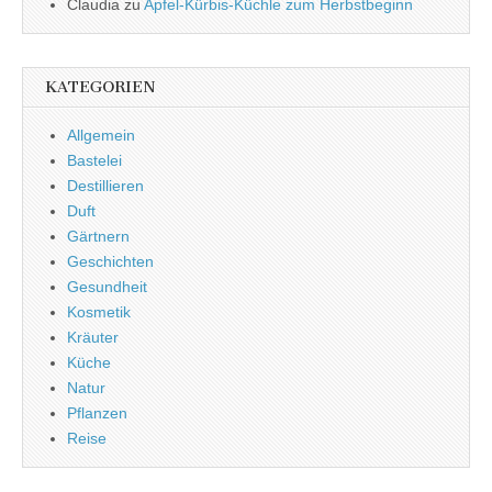
Claudia
zu
Apfel-Kürbis-Küchle zum Herbstbeginn
KATEGORIEN
Allgemein
Bastelei
Destillieren
Duft
Gärtnern
Geschichten
Gesundheit
Kosmetik
Kräuter
Küche
Natur
Pflanzen
Reise