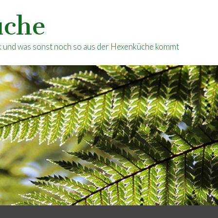
üche
ik und was sonst noch so aus der Hexenküche kommt