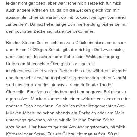
leider nicht geholfen, aber wahrscheinlich setze ich für mich
auch andere Kriterien an, da ich die Zecken gleich von mir
absammle, ohne zu warten, ob mit Kokosöl weniger von ihnen
„anbeißen“. Da hat helle, lange Sommerkleidung bisher bei mir
den höchsten Zeckenschutzfaktor bekommen.
Bei den Stechmücken sieht es zum Glück ein bisschen besser
aus. Einen 100%igen Schutz gibt der richtige Duft zwar nicht,
aber doch ein bisschen mehr Ruhe beim Waldspaziergang.
Unter den ätherischen Ölen gibt es einige, die
insektenabweisend wirken. Neben dem altbewährten Lavendel
und dem sehr gewöhnungsbedürftig riechenden fetten Niemöl
sind das vor allem die intensiv zitronig duftende Triade
Citronella, Eucalyptus citriodora und Lemongrass. Bei nicht zu
aggressiven Mücken können sie einen wirklich vor dem ein oder
anderen Stich bewahren. So bin ich mit selbstgemachten Anti-
Mücken-Mischung schon abends am Dorfteich oder am Main
unterwegs gewesen, ohne mir die übliche Portion Stiche
abzuholen. Hier bevorzuge zwei Anwendungsformen, nämlich
Körperöl oder Spray. Für ein Öl braucht man auf ca. 50 ml