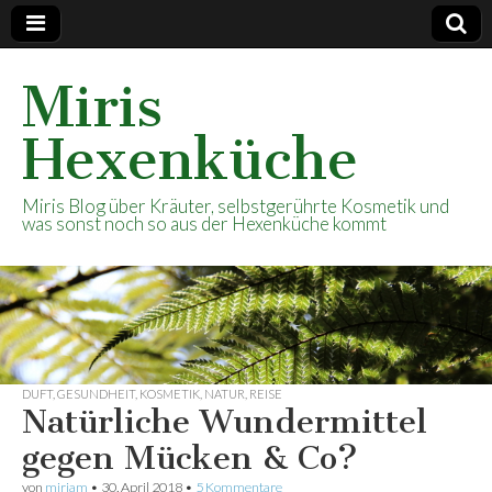
Miris
Hexenküche
Miris Blog über Kräuter, selbstgerührte Kosmetik und
was sonst noch so aus der Hexenküche kommt
DUFT
,
GESUNDHEIT
,
KOSMETIK
,
NATUR
,
REISE
Natürliche Wundermittel
gegen Mücken & Co?
von
mirjam
•
30. April 2018
•
5 Kommentare