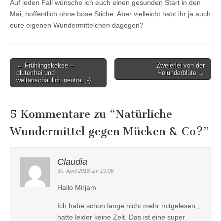
Auf jeden Fall wünsche ich euch einen gesunden Start in den
Mai, hoffentlich ohne böse Stiche. Aber vielleicht habt ihr ja auch
eure eigenen Wundermittelchen dagegen?
Post
← Frühlingskekse –
Zweierlei von der
glutenfrei und
Holunderblüte →
navigation
weltanschaulich neutral ;-)
5 Kommentare zu “
Natürliche
Wundermittel gegen Mücken & Co?
”
Claudia
30. April 2018 um 19:06
Hallo Mirjam
Ich habe schon lange nicht mehr mitgelesen ,
hatte leider keine Zeit. Das ist eine super