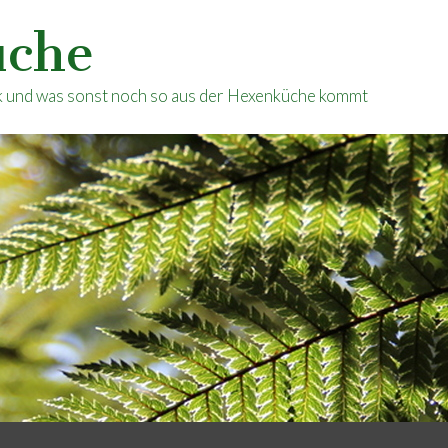
üche
ik und was sonst noch so aus der Hexenküche kommt