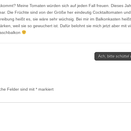
kkommt? Meine Tomaten würden sich auf jeden Fall freuen. Dieses Ja
Pear. Die Früchte sind von der Größe her eindeutig Cocktailtomaten und
reibung heißt es, sie wäre sehr wüchsig. Bei mir im Balkonkasten heiß
en, weil sie so gewuchert ist. Dafür belohnt sie mich jetzt aber mit vi
 Naschbalkon
Ach, bitte schütte
iche Felder sind mit
*
markiert