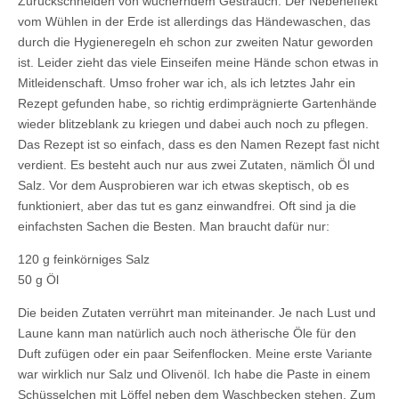
Zurückschneiden von wucherndem Gesträuch. Der Nebeneffekt
vom Wühlen in der Erde ist allerdings das Händewaschen, das
durch die Hygieneregeln eh schon zur zweiten Natur geworden
ist. Leider zieht das viele Einseifen meine Hände schon etwas in
Mitleidenschaft. Umso froher war ich, als ich letztes Jahr ein
Rezept gefunden habe, so richtig erdimprägnierte Gartenhände
wieder blitzeblank zu kriegen und dabei auch noch zu pflegen.
Das Rezept ist so einfach, dass es den Namen Rezept fast nicht
verdient. Es besteht auch nur aus zwei Zutaten, nämlich Öl und
Salz. Vor dem Ausprobieren war ich etwas skeptisch, ob es
funktioniert, aber das tut es ganz einwandfrei. Oft sind ja die
einfachsten Sachen die Besten. Man braucht dafür nur:
120 g feinkörniges Salz
50 g Öl
Die beiden Zutaten verrührt man miteinander. Je nach Lust und
Laune kann man natürlich auch noch ätherische Öle für den
Duft zufügen oder ein paar Seifenflocken. Meine erste Variante
war wirklich nur Salz und Olivenöl. Ich habe die Paste in einem
Schüsselchen mit Löffel neben dem Waschbecken stehen. Zum