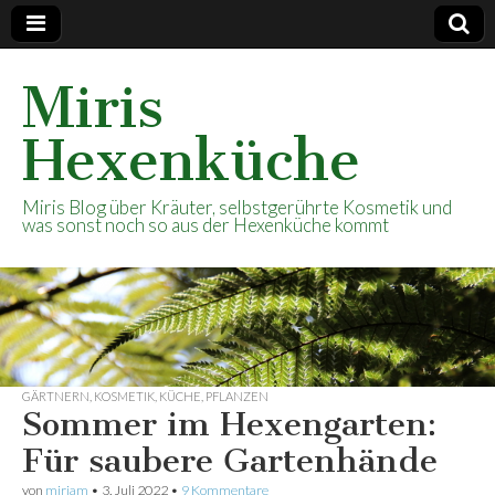
Miris
Hexenküche
Miris Blog über Kräuter, selbstgerührte Kosmetik und
was sonst noch so aus der Hexenküche kommt
GÄRTNERN
,
KOSMETIK
,
KÜCHE
,
PFLANZEN
Sommer im Hexengarten:
Für saubere Gartenhände
von
mirjam
•
3. Juli 2022
•
9 Kommentare