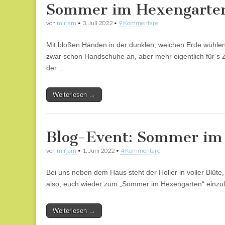
Sommer im Hexengarten
von
mirjam
•
3. Juli 2022
•
9 Kommentare
Mit bloßen Händen in der dunklen, weichen Erde wühlen
zwar schon Handschuhe an, aber mehr eigentlich für’
der…
Weiterlesen →
Blog-Event: Sommer im
von
mirjam
•
1. Juni 2022
•
4 Kommentare
Bei uns neben dem Haus steht der Holler in voller Blüte
also, euch wieder zum „Sommer im Hexengarten“ einzul
Weiterlesen →