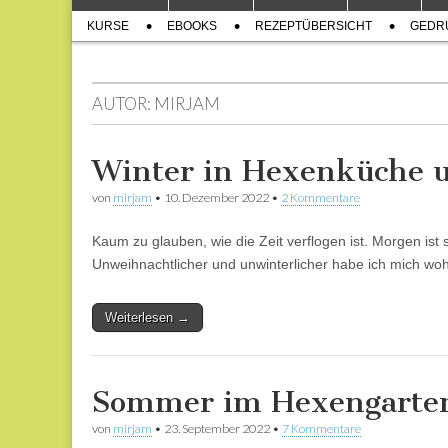
to
menu
Sub
content
KURSE
EBOOKS
REZEPTÜBERSICHT
GEDR
menu
AUTOR:
MIRJAM
Winter in Hexenküche 
von
mirjam
•
10. Dezember 2022
•
2 Kommentare
Kaum zu glauben, wie die Zeit verflogen ist. Morgen is
Unweihnachtlicher und unwinterlicher habe ich mich woh
Weiterlesen →
Sommer im Hexengarten
von
mirjam
•
23. September 2022
•
7 Kommentare