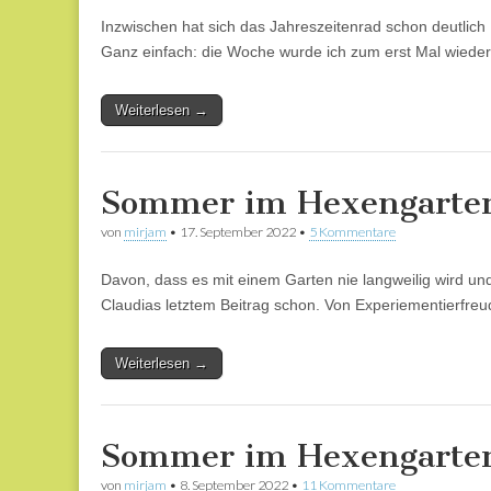
Inzwischen hat sich das Jahreszeitenrad schon deutlich 
Ganz einfach: die Woche wurde ich zum erst Mal wiede
Weiterlesen →
Sommer im Hexengarten
von
mirjam
•
17. September 2022
•
5 Kommentare
Davon, dass es mit einem Garten nie langweilig wird und d
Claudias letztem Beitrag schon. Von Experiementierfreu
Weiterlesen →
Sommer im Hexengarten:
von
mirjam
•
8. September 2022
•
11 Kommentare