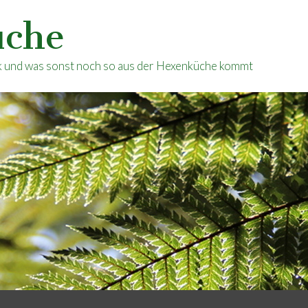
üche
ik und was sonst noch so aus der Hexenküche kommt