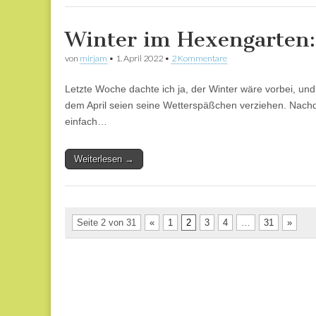
Winter im Hexengarten:
von
mirjam
•
1. April 2022
•
2 Kommentare
Letzte Woche dachte ich ja, der Winter wäre vorbei, und
dem April seien seine Wetterspäßchen verziehen. Nachde
einfach…
Weiterlesen →
Seite 2 von 31
«
1
2
3
4
…
31
»