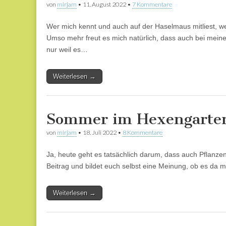
von
mirjam
•
11. August 2022
•
7 Kommentare
Wer mich kennt und auch auf der Haselmaus mitliest,
Umso mehr freut es mich natürlich, dass auch bei mei
nur weil es…
Weiterlesen →
Sommer im Hexengarten:
von
mirjam
•
18. Juli 2022
•
8 Kommentare
Ja, heute geht es tatsächlich darum, dass auch Pflanzen
Beitrag und bildet euch selbst eine Meinung, ob es da
Weiterlesen →