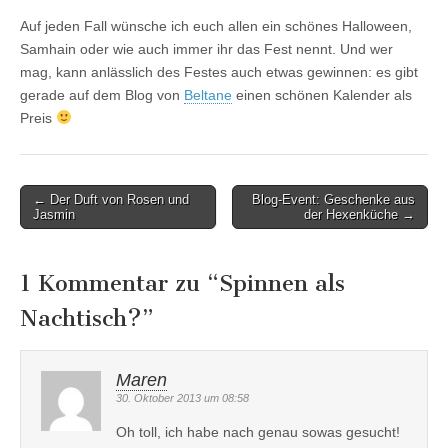
Auf jeden Fall wünsche ich euch allen ein schönes Halloween,
Samhain oder wie auch immer ihr das Fest nennt. Und wer
mag, kann anlässlich des Festes auch etwas gewinnen: es gibt
gerade auf dem Blog von
Beltane
einen schönen Kalender als
Preis
Post
← Der Duft von Rosen und
Blog-Event: Geschenke aus
Jasmin
der Hexenküche →
navigation
1 Kommentar zu “
Spinnen als
Nachtisch?
”
Maren
30. Oktober 2013 um 08:58
Oh toll, ich habe nach genau sowas gesucht!