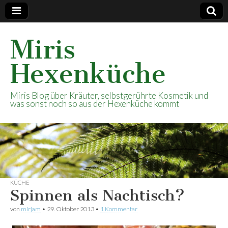
Miris
Hexenküche
Miris Blog über Kräuter, selbstgerührte Kosmetik und
was sonst noch so aus der Hexenküche kommt
KÜCHE
Spinnen als Nachtisch?
von
mirjam
•
29. Oktober 2013
•
1 Kommentar