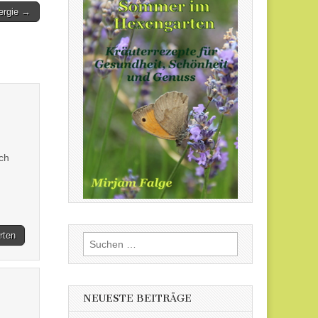
ergie →
ch
rten
Suchen
nach:
NEUESTE BEITRÄGE