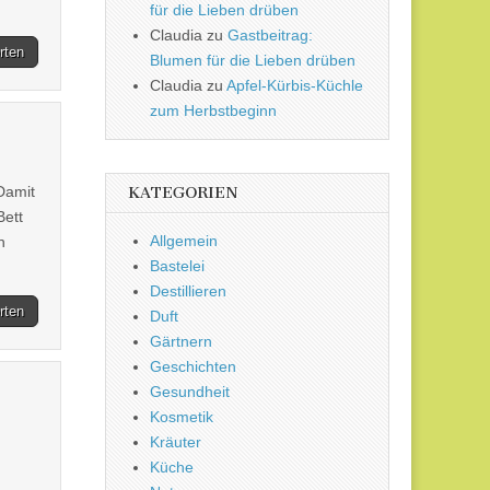
für die Lieben drüben
Claudia
zu
Gastbeitrag:
rten
Blumen für die Lieben drüben
Claudia
zu
Apfel-Kürbis-Küchle
zum Herbstbeginn
Damit
KATEGORIEN
Bett
Allgemein
n
Bastelei
Destillieren
rten
Duft
Gärtnern
Geschichten
Gesundheit
Kosmetik
Kräuter
Küche