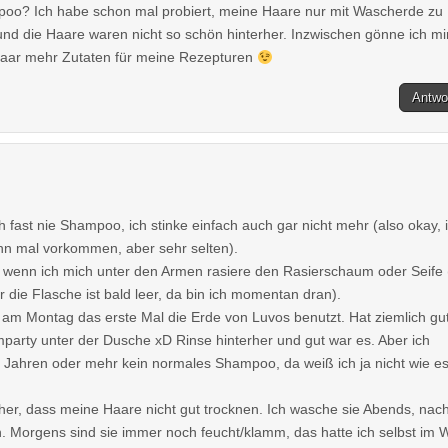
poo? Ich habe schon mal probiert, meine Haare nur mit Wascherde zu
d die Haare waren nicht so schön hinterher. Inzwischen gönne ich mi
paar mehr Zutaten für meine Rezepturen
Antwo
 fast nie Shampoo, ich stinke einfach auch gar nicht mehr (also okay, 
nn mal vorkommen, aber sehr selten).
, wenn ich mich unter den Armen rasiere den Rasierschaum oder Seife 
 die Flasche ist bald leer, da bin ich momentan dran).
m Montag das erste Mal die Erde von Luvos benutzt. Hat ziemlich gu
mmparty unter der Dusche xD Rinse hinterher und gut war es. Aber ich
 Jahren oder mehr kein normales Shampoo, da weiß ich ja nicht wie es
er, dass meine Haare nicht gut trocknen. Ich wasche sie Abends, na
n. Morgens sind sie immer noch feucht/klamm, das hatte ich selbst im W