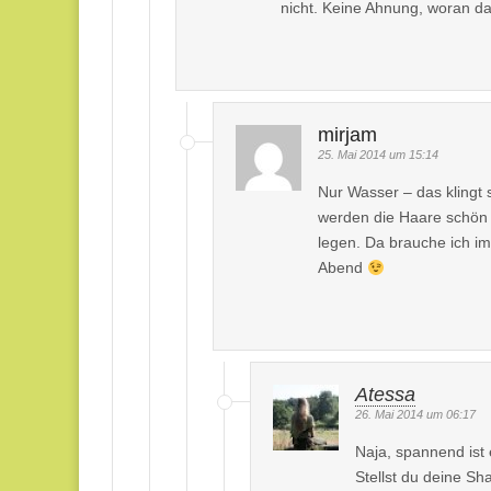
nicht. Keine Ahnung, woran da
mirjam
25. Mai 2014 um 15:14
Nur Wasser – das kling
werden die Haare schön 
legen. Da brauche ich i
Abend
Atessa
26. Mai 2014 um 06:17
Naja, spannend ist
Stellst du deine S