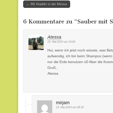
Post
← Mit Aladdin in der Mensa
navigation
6 Kommentare zu “
Sauber mit 
Atessa
22. Mai 2014 um 19:06
Hui, wenn ich jetzt noch wüsste, was Bet
aufwendig, ich bin beim Shampoo (wenn 
nur die Erde benutzen xD Aber die Kosmet
Gruß,
Atessa
mirjam
23. Mai 2014 um 08:35