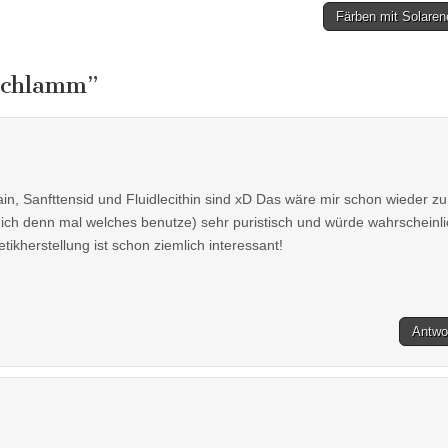
Färben mit Solaren
Schlamm
”
ain, Sanfttensid und Fluidlecithin sind xD Das wäre mir schon wieder zu
ich denn mal welches benutze) sehr puristisch und würde wahrscheinli
ikherstellung ist schon ziemlich interessant!
Antwo