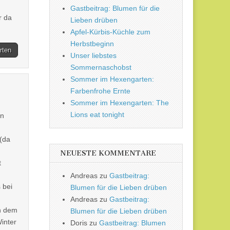
Gastbeitrag: Blumen für die
r da
Lieben drüben
Apfel-Kürbis-Küchle zum
Herbstbeginn
rten
Unser liebstes
Sommernaschobst
Sommer im Hexengarten:
Farbenfrohe Ernte
Sommer im Hexengarten: The
Lions eat tonight
in
(da
NEUESTE KOMMENTARE
t
Andreas
zu
Gastbeitrag:
 bei
Blumen für die Lieben drüben
Andreas
zu
Gastbeitrag:
ch dem
Blumen für die Lieben drüben
inter
Doris
zu
Gastbeitrag: Blumen