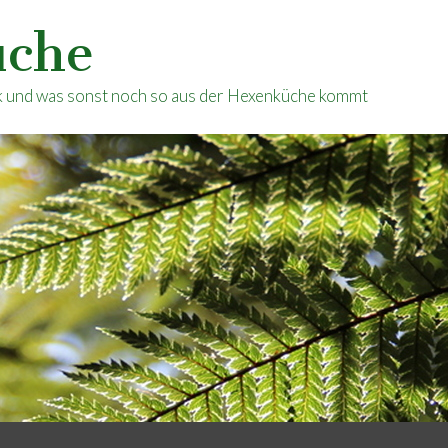
üche
ik und was sonst noch so aus der Hexenküche kommt