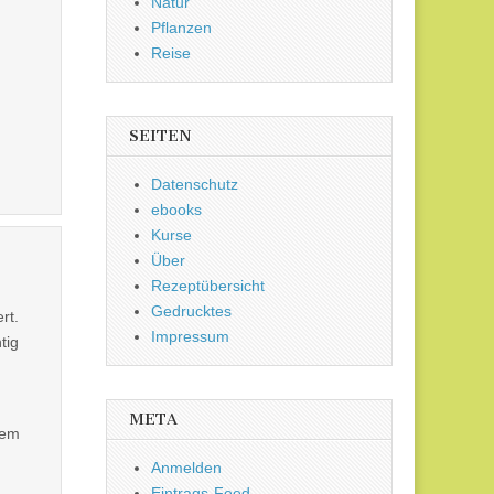
Natur
Pflanzen
Reise
SEITEN
Datenschutz
ebooks
Kurse
Über
Rezeptübersicht
Gedrucktes
rt.
Impressum
tig
META
rem
Anmelden
Eintrags-Feed