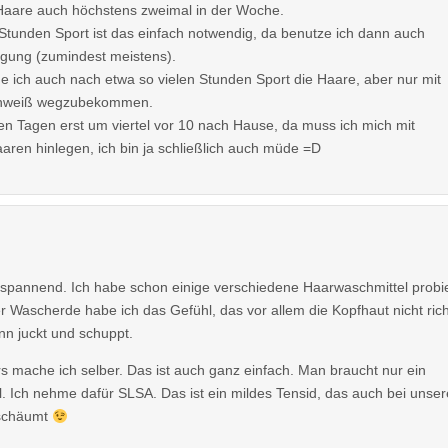
Haare auch höchstens zweimal in der Woche.
Stunden Sport ist das einfach notwendig, da benutze ich dann auch
igung (zumindest meistens).
 ich auch nach etwa so vielen Stunden Sport die Haare, aber nur mit
hweiß wegzubekommen.
n Tagen erst um viertel vor 10 nach Hause, da muss ich mich mit
aren hinlegen, ich bin ja schließlich auch müde =D
 spannend. Ich habe schon einige verschiedene Haarwaschmittel probie
 Wascherde habe ich das Gefühl, das vor allem die Kopfhaut nicht rich
nn juckt und schuppt.
mache ich selber. Das ist auch ganz einfach. Man braucht nur ein
l. Ich nehme dafür SLSA. Das ist ein mildes Tensid, das auch bei unse
 schäumt