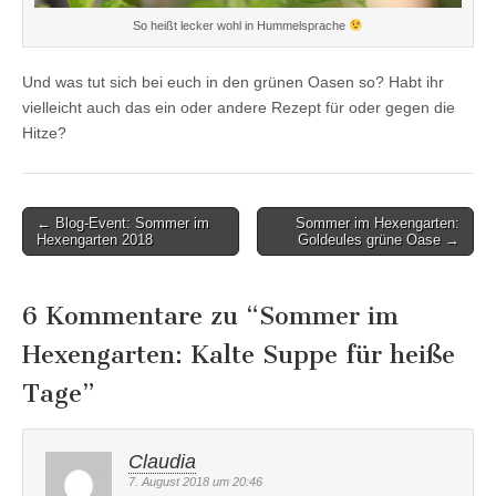
So heißt lecker wohl in Hummelsprache
Und was tut sich bei euch in den grünen Oasen so? Habt ihr
vielleicht auch das ein oder andere Rezept für oder gegen die
Hitze?
Post
← Blog-Event: Sommer im
Sommer im Hexengarten:
Hexengarten 2018
Goldeules grüne Oase →
navigation
6 Kommentare zu “
Sommer im
Hexengarten: Kalte Suppe für heiße
Tage
”
Claudia
7. August 2018 um 20:46