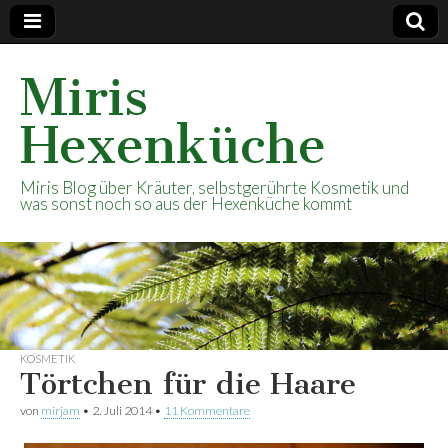
Miris
Hexenküche
Miris Blog über Kräuter, selbstgerührte Kosmetik und
was sonst noch so aus der Hexenküche kommt
KOSMETIK
Törtchen für die Haare
von
mirjam
•
2. Juli 2014
•
11 Kommentare