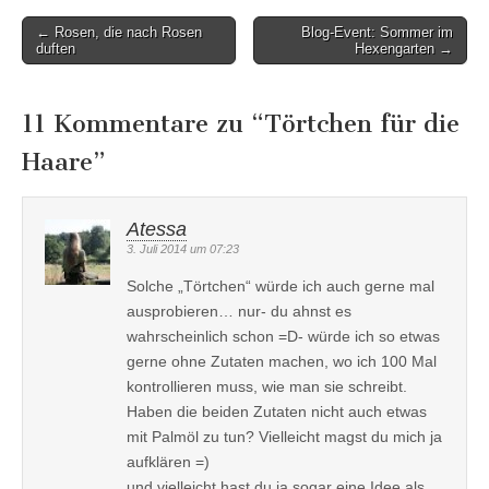
Post
← Rosen, die nach Rosen
Blog-Event: Sommer im
duften
Hexengarten →
navigation
11 Kommentare zu “
Törtchen für die
Haare
”
Atessa
3. Juli 2014 um 07:23
Solche „Törtchen“ würde ich auch gerne mal
ausprobieren… nur- du ahnst es
wahrscheinlich schon =D- würde ich so etwas
gerne ohne Zutaten machen, wo ich 100 Mal
kontrollieren muss, wie man sie schreibt.
Haben die beiden Zutaten nicht auch etwas
mit Palmöl zu tun? Vielleicht magst du mich ja
aufklären =)
und vielleicht hast du ja sogar eine Idee als